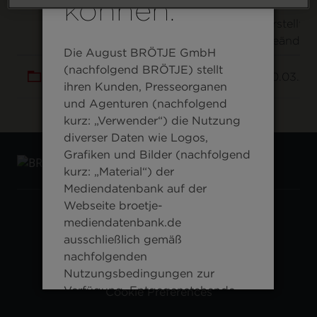
können.
Name
Größe
Dateityp
Erstellt /
geändert
Die August BRÖTJE GmbH
(nachfolgend BRÖTJE) stellt
Produkte
-
-
20.03.20
ihren Kunden, Presseorganen
und Agenturen (nachfolgend
kurz: „Verwender“) die Nutzung
diverser Daten wie Logos,
Grafiken und Bilder (nachfolgend
kurz: „Material“) der
Mediendatenbank auf der
Webseite broetje-
Impressum
mediendatenbank.de
ausschließlich gemäß
Nutzungsbedingungen
nachfolgenden
Datenschutz
Nutzungsbedingungen zur
Verfügung. Entgegenstehende
Cookie Preferences
Bedingungen gelten nicht. Die