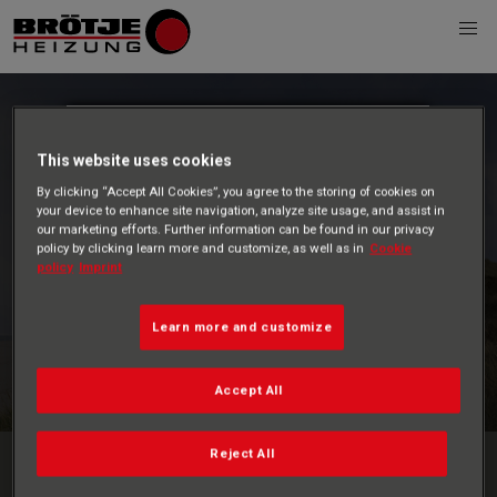
Skip
to
Bitte
main
This website uses cookies
BRÖTJE
Nutzungsbe
By clicking “Accept All Cookies”, you agree to the storing of cookies on
content
your device to enhance site navigation, analyze site usage, and assist in
Mediendatenb
our marketing efforts. Further information can be found in our privacy
dingungen
policy by clicking learn more and customize, as well as in
Cookie
policy
Imprint
ank
akzeptieren,
Learn more and customize
um
Bildmaterial
Accept All
nutzen zu
Reject All