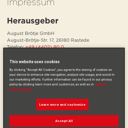
Impressum
Herausgeber
August Brötje GmbH
August-Brötje-Str. 17, 26180 Rastede
Telefon:
+49 (4402) 80 0
Telefax:
+49 (4402) 80 583
E-Mail:
info@broetje.de
This website uses cookies
By clicking “Accept All Cookies”, you agree to the storing of cookies on
your device to enhance site navigation, analyze site usage, and assist in
Gerichtsstand
our marketing efforts. Further information can be found in our privacy
policy by clicking learn more and customize, as well as in
Cookie
policy
Imprint
Amtsgericht Oldenburg HRB 120714
Umsatz­steuer­
Learn more and customize
identifikations­nummer
Accept All